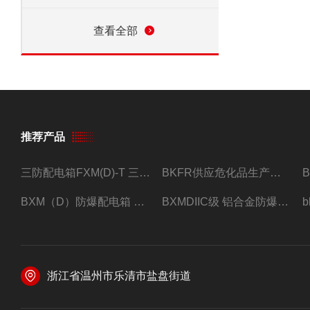
查看全部
推荐产品
三防配电箱FXM(D)-T 三防型黑色工程塑料
BKFR供应危化品生产车间1.5匹2匹3匹5匹防爆空调
BXM（D）防爆配电箱 防爆照明动力箱厂家 定做
BXMDIIC级 铝合金防爆照明动力配电箱 加工定做
浙江省温州市乐清市盐盘街道