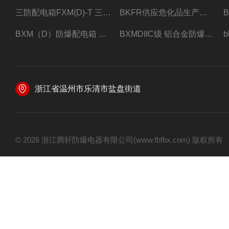
三防配电箱FXM(D)-T 三防型黑色工程塑料
BKFR供应危化品生产车间1.5匹2匹3匹5匹防爆空调
BXM（D）防爆配电箱 防爆照明动力箱厂家 定做
BXMDIIC级 铝合金防爆照明动力配电箱 加工定做
浙江省温州市乐清市盐盘街道
© 2026 浙江腾轩防爆电器有限公司(www.fbfbx.com) 版权所