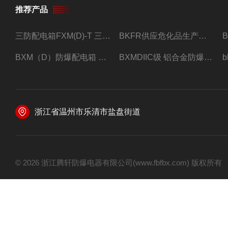
推荐产品
三防配电箱FXM(D)-T 三防型黑色工程塑料
BKFR供应危化品生产车间1.5匹2匹3匹5匹防爆空调
BXM（D）防爆配电箱 防爆照明动力箱厂家 定做
BXMDIIC级 铝合金防爆照明动力配电箱 加工定做
浙江省温州市乐清市盐盘街道
© 2026 浙江腾轩防爆电器有限公司(www.fbfbx.com) 版权所