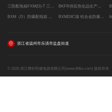
三防配电箱FXM(D)-T 三防型黑色工程塑料
BKFR供应危化品生产车间1.5匹2匹3匹5匹防爆空调
BXM（D）防爆配电箱 防爆照明动力箱厂家 定做
BXMDIIC级 铝合金防爆照明动力配电箱 加工定做
浙江省温州市乐清市盐盘街道
© 2026 浙江腾轩防爆电器有限公司(www.fbfbx.com) 版权所