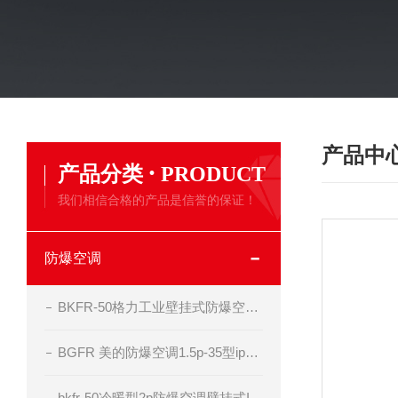
产品中
·
产品分类
PRODUCT
我们相信合格的产品是信誉的保证！
防爆空调
BKFR-50格力工业壁挂式防爆空调器
BGFR 美的防爆空调1.5p-35型ip54 bt4级
bkfr-50冷暖型2p防爆空调壁挂式II BT4