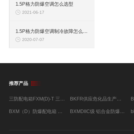
1.5P格力防爆空调怎么选型
2021-06-17
1.5P格力防爆空调制冷故障怎么办，别急我来教你
2020-07-07
推荐产品
三防配电箱FXM(D)-T 三防型黑色工程塑料
BKFR供应危化品生产车间1.5匹2匹3匹5匹防爆空调
BXM（D）防爆配电箱 防爆照明动力箱厂家 定做
BXMDIIC级 铝合金防爆照明动力配电箱 加工定做