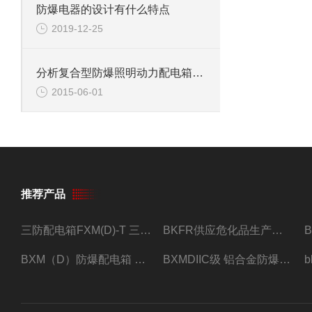
防爆电器的设计有什么特点
2019-12-25
分析复合型防爆照明动力配电箱特点
2015-06-01
推荐产品
三防配电箱FXM(D)-T 三防型黑色工程塑料
BKFR供应危化品生产车间1.5匹2匹3匹5匹防爆空调
BXM（D）防爆配电箱 防爆照明动力箱厂家 定做
BXMDIIC级 铝合金防爆照明动力配电箱 加工定做