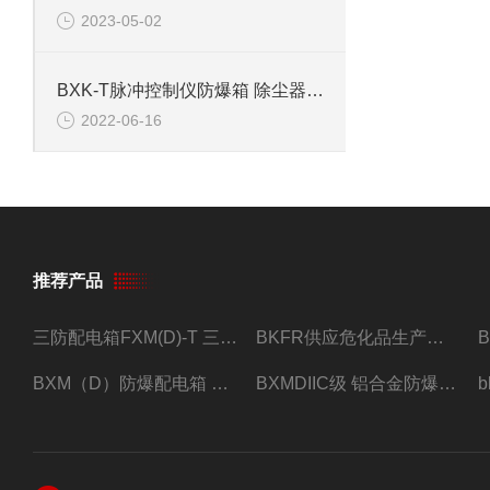
2023-05-02
BXK-T脉冲控制仪防爆箱 除尘器防爆电控箱
2022-06-16
推荐产品
三防配电箱FXM(D)-T 三防型黑色工程塑料
BKFR供应危化品生产车间1.5匹2匹3匹5匹防爆空调
BXM（D）防爆配电箱 防爆照明动力箱厂家 定做
BXMDIIC级 铝合金防爆照明动力配电箱 加工定做