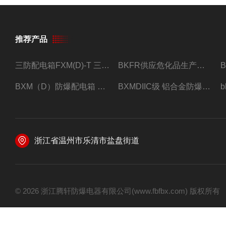
推荐产品
三防配电箱FXM(D)-T 三防型黑色工程塑料
BKFR供应危化品生产车间1.5匹2匹3匹5匹防爆空调
BXM（D）防爆配电箱 防爆照明动力箱厂家 定做
BXMDIIC级 铝合金防爆照明动力配电箱 加工定做
浙江省温州市乐清市盐盘街道
© 2026 浙江腾轩防爆电器有限公司(www.fbfbx.com) 版权所