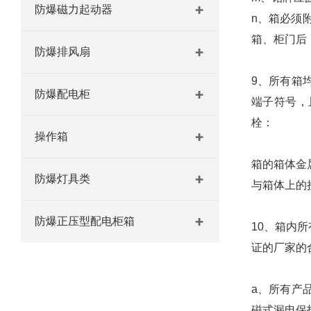
防爆磁力起动器
n、箱必须
箱、柜门后
防爆排风扇
9、所有箱
防爆配电柜
端子符号，
栓：
操作箱
箱的箱体金
防爆灯具类
与箱体上的
防爆正压型配电柜箱
10、箱内
证的厂家的
a、所有产
磁式漏电保