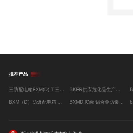
推荐产品
三防配电箱FXM(D)-T 三防型黑色工程塑料
BKFR供应危化品生产车间1.5匹2匹3匹5匹防爆空调
BXM（D）防爆配电箱 防爆照明动力箱厂家 定做
BXMDIIC级 铝合金防爆照明动力配电箱 加工定做