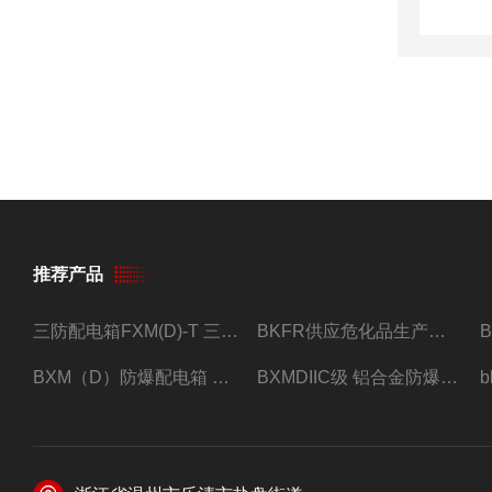
推荐产品
三防配电箱FXM(D)-T 三防型黑色工程塑料
BKFR供应危化品生产车间1.5匹2匹3匹5匹防爆空调
BXM（D）防爆配电箱 防爆照明动力箱厂家 定做
BXMDIIC级 铝合金防爆照明动力配电箱 加工定做