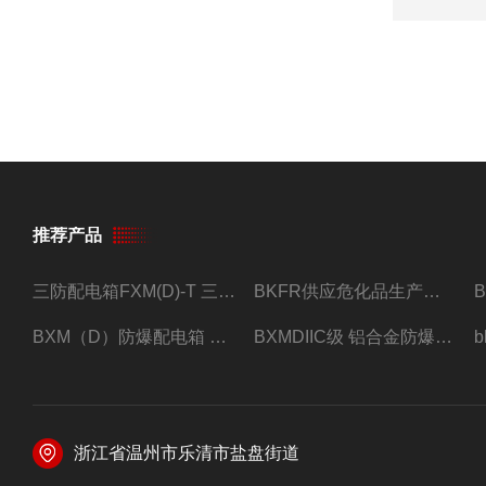
推荐产品
三防配电箱FXM(D)-T 三防型黑色工程塑料
BKFR供应危化品生产车间1.5匹2匹3匹5匹防爆空调
BXM（D）防爆配电箱 防爆照明动力箱厂家 定做
BXMDIIC级 铝合金防爆照明动力配电箱 加工定做
浙江省温州市乐清市盐盘街道