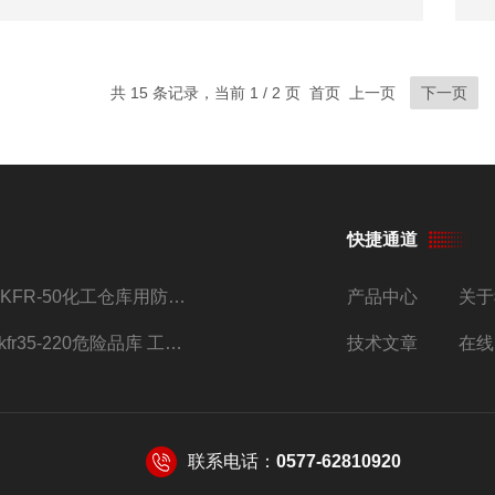
共 15 条记录，当前 1 / 2 页 首页 上一页
下一页
快捷通道
BKFR-50化工仓库用防爆空调器 加工定制改装
产品中心
关于
bkfr35-220危险品库 工业1.5匹格力挂式防爆空调
技术文章
在线
联系电话：
0577-62810920