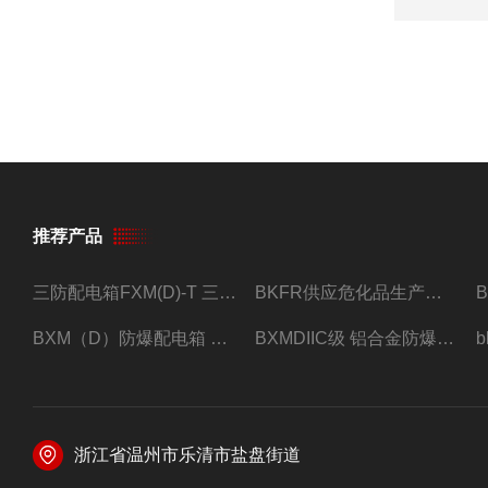
推荐产品
三防配电箱FXM(D)-T 三防型黑色工程塑料
BKFR供应危化品生产车间1.5匹2匹3匹5匹防爆空调
BXM（D）防爆配电箱 防爆照明动力箱厂家 定做
BXMDIIC级 铝合金防爆照明动力配电箱 加工定做
浙江省温州市乐清市盐盘街道