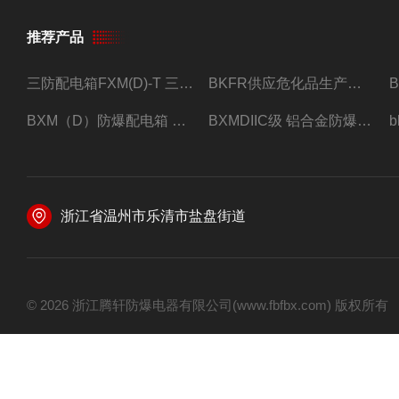
推荐产品
三防配电箱FXM(D)-T 三防型黑色工程塑料
BKFR供应危化品生产车间1.5匹2匹3匹5匹防爆空调
BXM（D）防爆配电箱 防爆照明动力箱厂家 定做
BXMDIIC级 铝合金防爆照明动力配电箱 加工定做
浙江省温州市乐清市盐盘街道
© 2026 浙江腾轩防爆电器有限公司(www.fbfbx.com) 版权所