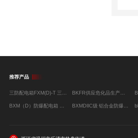
推荐产品
三防配电箱FXM(D)-T 三防型黑色工程塑料
BKFR供应危化品生产车间1.5匹2匹3匹5匹防爆空调
BXM（D）防爆配电箱 防爆照明动力箱厂家 定做
BXMDIIC级 铝合金防爆照明动力配电箱 加工定做