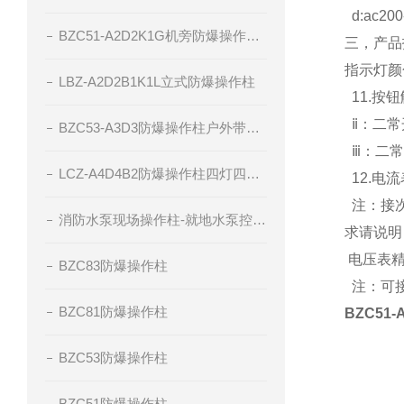
d:ac200
BZC51-A2D2K1G机旁防爆操作柱铝合金挂式
三，产品
指示灯颜
LBZ-A2D2B1K1L立式防爆操作柱
11.按
ⅱ：二常
BZC53-A3D3防爆操作柱户外带防雨罩
ⅲ：二常
LCZ-A4D4B2防爆操作柱四灯四钮两表挂式IP65
12.电流表精
注：接次
消防水泵现场操作柱-就地水泵控制按钮箱
求请说明
电压表精度及规
BZC83防爆操作柱
注：可接
BZC81防爆操作柱
BZC51
BZC53防爆操作柱
BZC51防爆操作柱