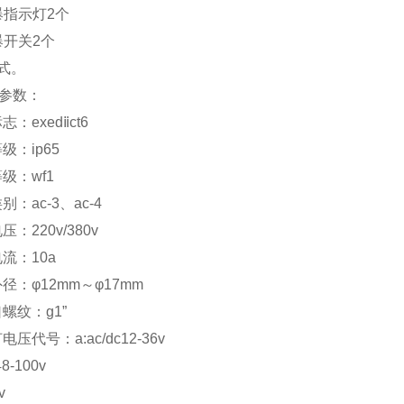
防爆指示灯2个
防爆开关2个
挂式。
参数：
：exedⅱct6
级：ip65
级：wf1
别：ac-3、ac-4
：220v/380v
流：10a
径：φ12mm～φ17mm
螺纹：g1”
压代号：a:ac/dc12-36v
48-100v
v