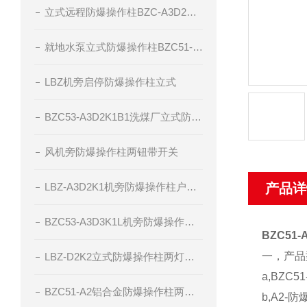
立式远程防爆操作柱BZC-A3D2K1L
就地水泵立式防爆操作柱BZC51-A2D2B1
LBZ机旁启停防爆操作柱立式
BZC53-A3D2K1B1洗煤厂立式防爆操作柱
风机旁防爆操作柱两钮带开关
LBZ-A3D2K1机旁防爆操作柱户外带防雨罩
产品详
BZC53-A3D3K1L机旁防爆操作柱IIB级IP65
BZC51
一，产品
LBZ-D2K2立式防爆操作柱两灯两开关
a,BZC
BZC51-A2铝合金防爆操作柱两钮立式
b,A2-