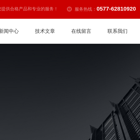
0577-62810920
您提供合格产品和专业的服务！
服务热线：
新闻中心
技术文章
在线留言
联系我们