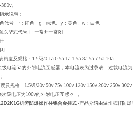
-380v。
指示说明：
色代号：r：红色、g：绿色、y：黄色、w：白色
钮触头型式代号:ⅰ：一常开一常闭
开
闭
度及规格：1.5级/0.1a 0.5a 1a 1.5a 3a 5a 7.5a 10a
级电流5a的外附电流互感器，本电流表为过载表，过载电流为
；
格：1.5级/30v 50v 75v 100v 120v 150v 200v 250v 300v 4
次级电压为100v的外附电压互感器
。
-A2D2K1G机旁防爆操作柱铝合金挂式
-产品介绍由温州腾轩防爆