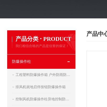
产品中
·
产品分类
PRODUCT
我们相信合格的产品是信誉的保证！
防爆操作柱
工程塑料防爆操作箱 户外防雨防腐操作柱
排风机就地启停按钮防爆操作箱
控制风机防爆操作柱异地控制防爆按钮箱