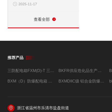
2025-11-17
查看全部
推荐产品
三防配电箱FXM(D)-T 三防型黑色工程塑料
BKFR供应危化品生产车间1.5匹2匹3匹5匹防爆空调
BXM（D）防爆配电箱 防爆照明动力箱厂家 定做
BXMDIIC级 铝合金防爆照明动力配电箱 加工定做
浙江省温州市乐清市盐盘街道