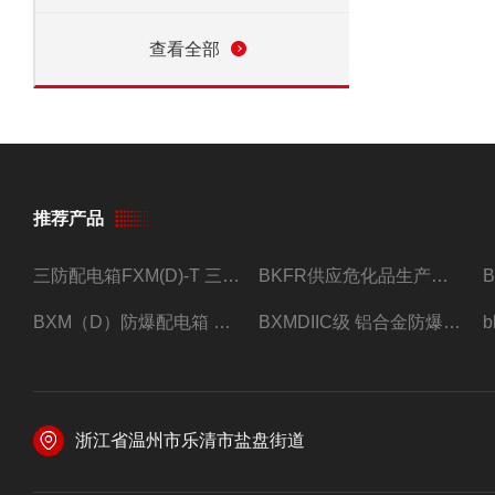
查看全部
推荐产品
三防配电箱FXM(D)-T 三防型黑色工程塑料
BKFR供应危化品生产车间1.5匹2匹3匹5匹防爆空调
BXM（D）防爆配电箱 防爆照明动力箱厂家 定做
BXMDIIC级 铝合金防爆照明动力配电箱 加工定做
浙江省温州市乐清市盐盘街道