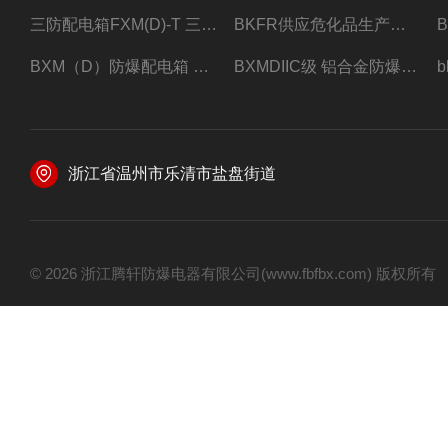
三防配电箱FXM(D)-T 三防型黑色工程塑料
BKFR供应危化品生产车间1.5匹2匹3匹5匹防爆空调
BXM（D）防爆配电箱 防爆照明动力箱厂家 定做
BXMDIIC级 铝合金防爆照明动力配电箱 加工定做
浙江省温州市乐清市盐盘街道
© 2026 浙江腾轩防爆电器有限公司(www.fbfbx.com) 版权所