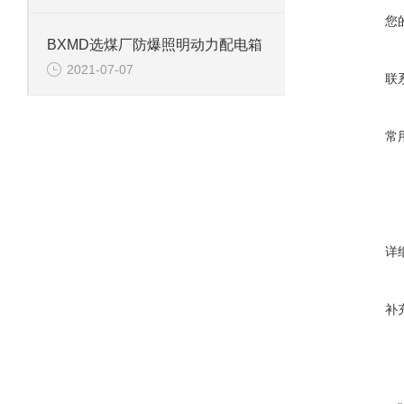
您
BXMD选煤厂防爆照明动力配电箱
2021-07-07
联
常
详
补