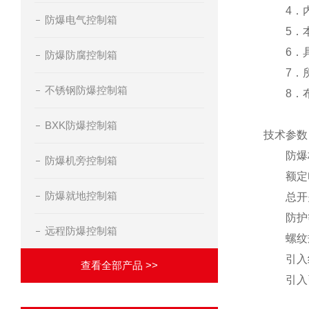
4．内装
防爆电气控制箱
5．本产
6．具
防爆防腐控制箱
7．所有
不锈钢防爆控制箱
8．布
BXK防爆控制箱
技术参数
防爆标志：E
防爆机旁控制箱
额定电压：
防爆就地控制箱
总开关电
防护等级：
远程防爆控制箱
螺纹规格：
引入线规
查看全部产品 >>
引入引