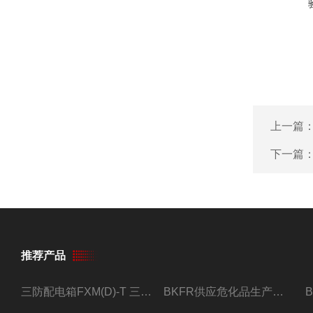
上一篇
下一篇
推荐产品
三防配电箱FXM(D)-T 三防型黑色工程塑料
BKFR供应危化品生产车间1.5匹2匹3匹5匹防爆空调