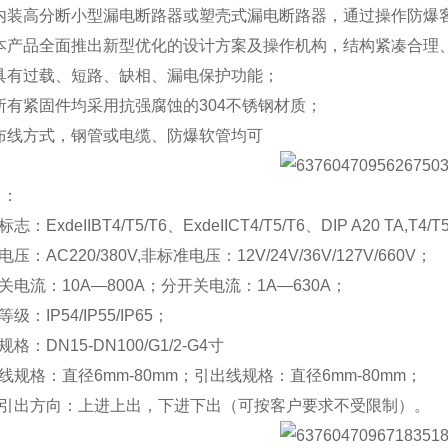
高分断小型漏电断路器或塑壳式漏电断路器，通过操作防爆客
品全面推出新型优化的设计方案及操作机构，结构紧凑合理、
有过载、短路、缺相、漏电保护功能；
紧固件均采用抗强腐蚀的304不锈钢材质；
线方式，钢管或电缆、防爆软管均可
 ：
xdeIIBT4/T5/T6、ExdeIICT4/T5/T6、DIP A20 TA,T4/T
AC220/380V,非标准电压：12V/24V/36V/127V/660V；
流：10A—800A；分开关电流：1A—630A；
IP54/IP55/IP65；
DN15-DN100/G1/2-G4寸
格：直径6mm-80mm；引出线规格：直径6mm-80mm；
出方向：上进上出，下进下出（可按客户要求不受限制）。