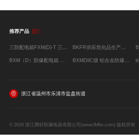
推荐产品
三防配电箱FXM(D)-T 三防型黑色工程塑料
BKFR供应危化品生产车间1.5匹2匹3匹5匹防爆空调
BXM（D）防爆配电箱 防爆照明动力箱厂家 定做
BXMDIIC级 铝合金防爆照明动力配电箱 加工定做
浙江省温州市乐清市盐盘街道
© 2026 浙江腾轩防爆电器有限公司(www.fbfbx.com) 版权所