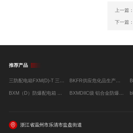
上一篇
下一篇
推荐产品
三防配电箱FXM(D)-T 三防型黑色工程塑料
BKFR供应危化品生产车间1.5匹2匹3匹5匹防爆空调
BXM（D）防爆配电箱 防爆照明动力箱厂家 定做
BXMDIIC级 铝合金防爆照明动力配电箱 加工定做
浙江省温州市乐清市盐盘街道