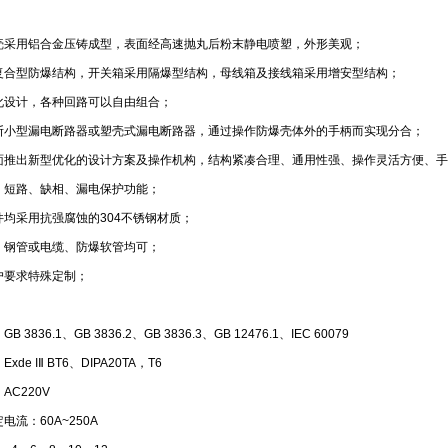
外壳采用铝合金压铸成型，表面经高速抛丸后粉末静电喷塑，外形美观；
为复合型防爆结构，开关箱采用隔爆型结构，母线箱及接线箱采用增安型结构；
块化设计，各种回路可以自由组合；
分断小型漏电断路器或塑壳式漏电断路器，通过操作防爆壳体外的手柄而实现分合；
全面推出新型优化的设计方案及操作机构，结构紧凑合理、通用性强、操作灵活方便、
载、短路、缺相、漏电保护功能；
件均采用抗强腐蚀的304不锈钢材质；
式，钢管或电缆、防爆软管均可；
户要求特殊定制；
 3836.1、GB 3836.2、GB 3836.3、GB 12476.1、IEC 60079
xde IⅡ BT6、DIPA20TA，T6
AC220V
电流：60A~250A