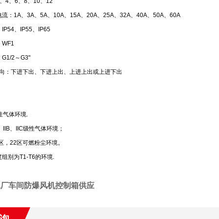
、4、6、8、10、12
流：1A、3A、5A、10A、15A、20A、25A、32A、40A、50A、60A
P54、IP55、IP65
WF1
G1/2～G3"
口方向：下进下出、下进上出、上进上出或上进下出
性气体环境.
A、IIB、IIC级性气体环境；
21区，22区可燃粉尘环境。
组别为T1-T6的环境.
工厂车间防爆风机控制箱供应