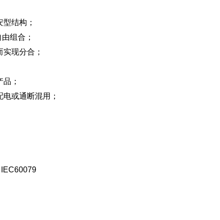
安型结构；
自由组合；
而实现分合；
产品；
配电或通断混用；
IEC60079