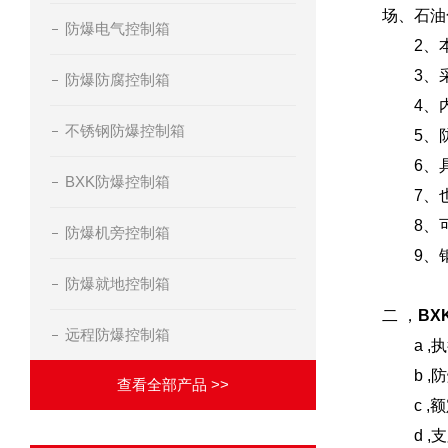
场、石油
防爆电气控制箱
2、本
3、采用
防爆防腐控制箱
4、内
不锈钢防爆控制箱
5、防
6、具
BXK防爆控制箱
7、也
8、可
防爆机旁控制箱
9、钢
防爆就地控制箱
二 ，
B
远程防爆控制箱
a ,执行标
b ,防爆标
查看全部产品 >>
c ,额定
d ,支路