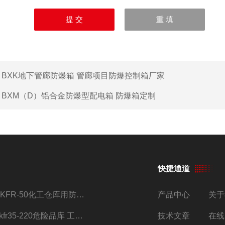
：
BXK地下管廊防爆箱 管廊项目防爆控制箱厂家
：
BXM（D）铝合金防爆型配电箱 防爆箱定制
快捷通道
BKFR-50化工仓库用防爆空调器 加工定制改装
产品中心
关于
bkfr35-220危险品库 工业1.5匹格力挂式防爆空调
技术文章
在线