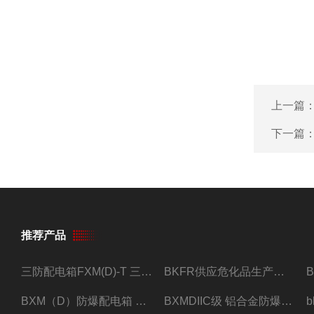
上一篇
下一篇
推荐产品
三防配电箱FXM(D)-T 三防型黑色工程塑料
BKFR供应危化品生产车间1.5匹2匹3匹5匹防爆空调
BXM（D）防爆配电箱 防爆照明动力箱厂家 定做
BXMDIIC级 铝合金防爆照明动力配电箱 加工定做