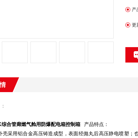
产
更
情
 ：
XK综合管廊燃气舱用防爆配电箱控制箱
产品特点：
壳采用铝合金高压铸造成型，表面经抛丸后高压静电喷塑；也