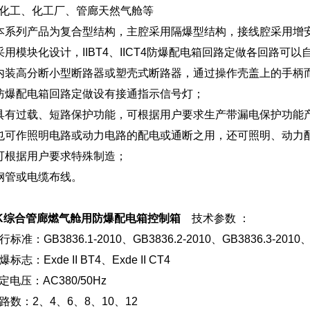
化工、化工厂、管廊天然气舱等
系列产品为复合型结构，主腔采用隔爆型结构，接线腔采用增
模块化设计，IIBT4、IICT4防爆配电箱回路定做各回路可以
装高分断小型断路器或塑壳式断路器，通过操作壳盖上的手柄
爆配电箱回路定做设有接通指示信号灯；
有过载、短路保护功能，可根据用户要求生产带漏电保护功能
可作照明电路或动力电路的配电或通断之用，还可照明、动力
根据用户要求特殊制造；
管或电缆布线。
XK综合管廊燃气舱用防爆配电箱控制箱
技术参数 ：
准：GB3836.1-2010、GB3836.2-2010、GB3836.3-2010、
志：Exde II BT4、Exde II CT4
电压：AC380/50Hz
数：2、4、6、8、10、12