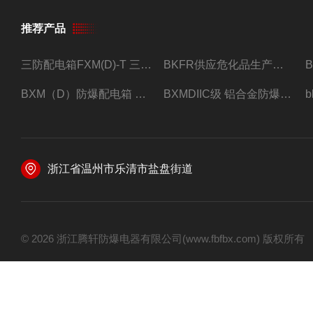
推荐产品
三防配电箱FXM(D)-T 三防型黑色工程塑料
BKFR供应危化品生产车间1.5匹2匹3匹5匹防爆空调
BXM（D）防爆配电箱 防爆照明动力箱厂家 定做
BXMDIIC级 铝合金防爆照明动力配电箱 加工定做
浙江省温州市乐清市盐盘街道
© 2026 浙江腾轩防爆电器有限公司(www.fbfbx.com) 版权所