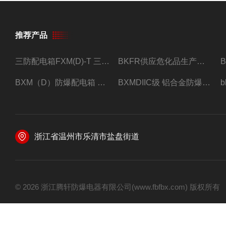
推荐产品
三防配电箱FXM(D)-T 三防型黑色工程塑料
BKFR供应危化品生产车间1.5匹2匹3匹5匹防爆空调
BXM（D）防爆配电箱 防爆照明动力箱厂家 定做
BXMDIIC级 铝合金防爆照明动力配电箱 加工定做
浙江省温州市乐清市盐盘街道
© 2026 浙江腾轩防爆电器有限公司(www.fbfbx.com) 版权所