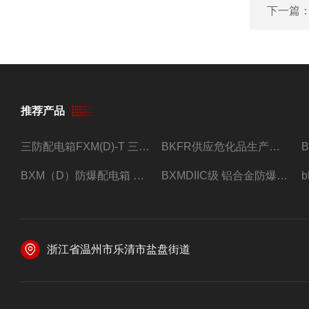
下一篇
推荐产品
三防配电箱FXM(D)-T 三防型黑色工程塑料
BKFR供应危化品生产车间1.5匹2匹3匹5匹防爆空调
BXM（D）防爆配电箱 防爆照明动力箱厂家 定做
BXMDIIC级 铝合金防爆照明动力配电箱 加工定做
浙江省温州市乐清市盐盘街道