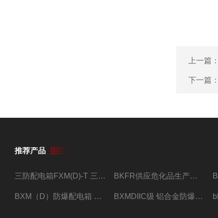
上一篇
下一篇
推荐产品
三防配电箱FXM(D)-T 三防型黑色工程塑料
BKFR供应危化品生产车间1.5匹2匹3匹5匹防爆空调
BXM（D）防爆配电箱 防爆照明动力箱厂家 定做
BXMDIIC级 铝合金防爆照明动力配电箱 加工定做