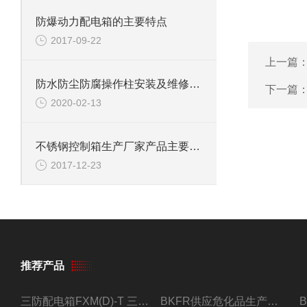
防爆动力配电箱的主要特点
2017-09-22
上一篇
防水防尘防腐操作柱安装及维修方式
下一篇
2020-02-13
不锈钢控制箱生产厂家产品主要特点
2017-12-23
推荐产品
三防配电箱FXM(D)-T 三防型黑色工程塑料
BKFR供应危化品生产车间1.5匹2匹3匹5匹防爆空调