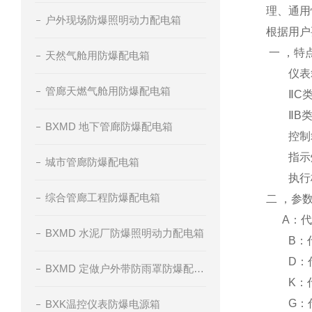
理、通用
户外现场防爆照明动力配电箱
根据用户
一 ，特
天然气舱用防爆配电箱
仪表箱
管廊天燃气舱用防爆配电箱
ⅡC类主
ⅡB类主
BXMD 地下管廊防爆配电箱
控制箱
指示灯
城市管廊防爆配电箱
执行标准：G
综合管廊工程防爆配电箱
二 ，参
A：代
BXMD 水泥厂防爆照明动力配电箱
B：代
D：代
BXMD 定做户外带防雨罩防爆配电箱
K：代
G：代
BXK温控仪表防爆电源箱