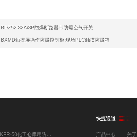
：
BDZ52-32A/3P防爆断路器带防爆空气开关
：
BXMD触摸屏操作防爆控制柜 现场PLC触摸防爆箱
快捷通道
BKFR-50化工仓库用防爆空调器 加工定制改装
产品中心
关于