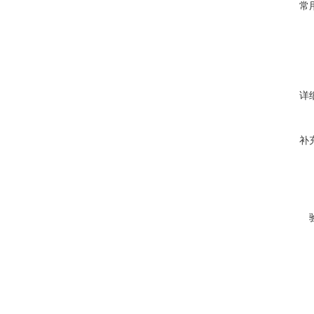
常
详
补