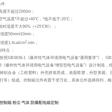
条件
高度不超过2000m；
空气温度*不超过+40℃，*低不低于-20℃；
气相对湿度不大90%（+25℃时）；
强度50mm/10min；
2
强度1.4cal/cm
.min；
与特点 ：
按照GB3836.1《爆炸性气体环境用电气设备“通用要求”》、GB
36.3《爆炸性气体环境用电气设备“增安型电气设备”》设计制
铸铝合金（工程塑料）外壳拼装而成，表面喷塑，外型美观。
灯等）组成。控制箱元件布置千变万化，具体元件选择排列，根
控制箱 粉尘 气体 防爆配电箱定制