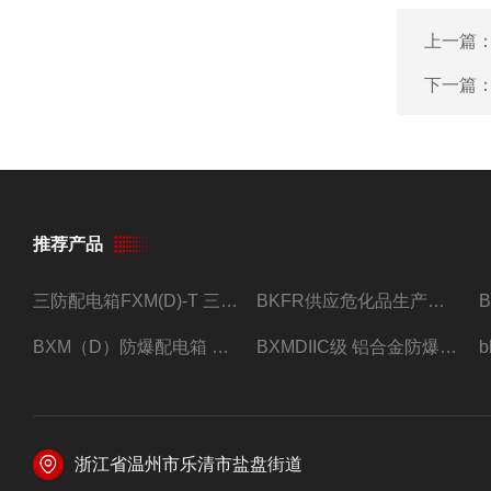
上一篇
下一篇
推荐产品
三防配电箱FXM(D)-T 三防型黑色工程塑料
BKFR供应危化品生产车间1.5匹2匹3匹5匹防爆空调
BXM（D）防爆配电箱 防爆照明动力箱厂家 定做
BXMDIIC级 铝合金防爆照明动力配电箱 加工定做
浙江省温州市乐清市盐盘街道