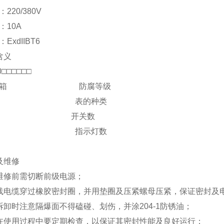
220/380V
：10A
ExdIIBT6
含义
0□□□□□□
控制箱 防腐等级
序号 表的种类
钮数 开关数
表数 指示灯数
及维修
维修前需切断前级电源；
线电缆穿过橡胶密封圈，并用垫圈及压紧螺母压紧，保证密封及
拆卸时注意隔爆面不得磕碰、划伤，并涂204-1防锈油；
在使用过程中要定期检查，以保证其密封性能及良好运行；