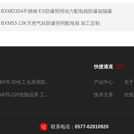
：
BXMD304不锈钢 EX防爆照明动力配电箱防爆箱隔爆
：
BXM53-13K天然气站防爆照明配电箱 加工定制
快捷通道
BKFR-50化工仓库用防爆空调器 加工定制改装
产品中心
关于
bkfr35-220危险品库 工业1.5匹格力挂式防爆空调
技术文章
在线
联系电话：
0577-62810920