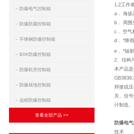
1.2工作
防爆电气控制箱
a． 海拔
b． 周围
防爆防腐控制箱
c． 空
不锈钢防爆控制箱
d． *降雨
e． *辐射
BXK防爆控制箱
2、结构
本产品是
防爆机旁控制箱
GB38
防爆就地控制箱
焊接或压
关、信号
远程防爆控制箱
计制造。
查看全部产品 >>
防爆电气
技术