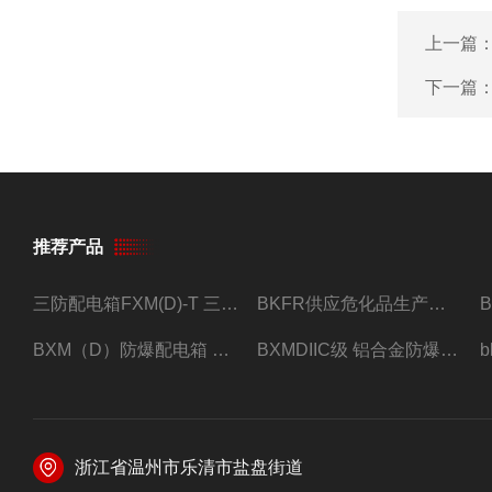
上一篇
下一篇
推荐产品
三防配电箱FXM(D)-T 三防型黑色工程塑料
BKFR供应危化品生产车间1.5匹2匹3匹5匹防爆空调
BXM（D）防爆配电箱 防爆照明动力箱厂家 定做
BXMDIIC级 铝合金防爆照明动力配电箱 加工定做
浙江省温州市乐清市盐盘街道