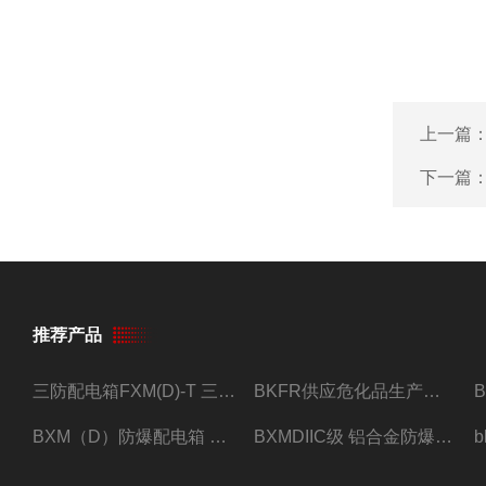
上一篇
下一篇
推荐产品
三防配电箱FXM(D)-T 三防型黑色工程塑料
BKFR供应危化品生产车间1.5匹2匹3匹5匹防爆空调
BXM（D）防爆配电箱 防爆照明动力箱厂家 定做
BXMDIIC级 铝合金防爆照明动力配电箱 加工定做