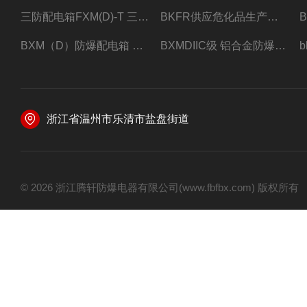
三防配电箱FXM(D)-T 三防型黑色工程塑料
BKFR供应危化品生产车间1.5匹2匹3匹5匹防爆空调
BXM（D）防爆配电箱 防爆照明动力箱厂家 定做
BXMDIIC级 铝合金防爆照明动力配电箱 加工定做
浙江省温州市乐清市盐盘街道
© 2026 浙江腾轩防爆电器有限公司(www.fbfbx.com) 版权所