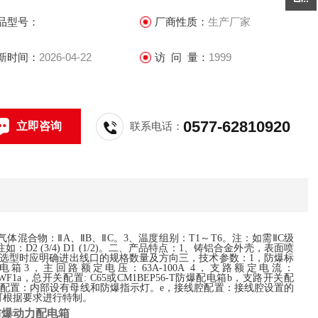
品型号：
厂商性质：
生产厂家
新时间：
2026-04-22
访 问 量：
1999
0577-62810920
立即咨询
联系电话：
混合物：ⅡA、ⅡB、ⅡC。3、温度组别：T1～T6。注：如需ⅡC级
(3/4) D1 (1/2)。二、产品特点：1、铸铝合金外壳，表面喷
户选型时应明确进出线口的规格数量及方向三，技术参数：1，防爆标
-T防爆配电箱3，主回路额定电压：63A-100A 4，支路额定电流：
防腐等级：WF1a，总开关配置: C65或CM1BEP56-T防爆配电箱b，支路开关配
线腔配置：内部设有母线和防爆指示灯。e，接线腔配置：接线腔设置的
并可根据要求进行特制。
挂式防爆动力配电箱