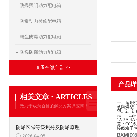
防爆照明动力配电箱
防爆动力检修配电箱
粉尘防爆动力配电箱
防爆防腐动力配电箱
查看全部产品 >>
产品详
·
相关文章
ARTICLES
一、适用范
致力于成为合格的解决方案供应商！
或隔爆型（
塑。2、
志：Exd
1A 2A 
置：C65
防爆区域等级划分及防爆原理
接线端子为
BXM(D
2026-04-08