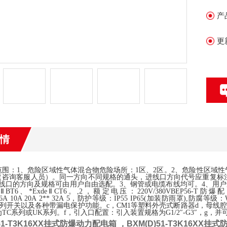
产
更
情
围：1、危险区域性气体混合物危险场所：1区、2区。2、危险性区域性气体
咨询客服人员）。同一方向不同规格的通头，进线口方向代号应重复标注如：D2 
进线口的方向及规格可由用户自由选配。3、钢管或电缆布线均可。4、用
eⅡBT6、*ExdeⅡCT6。,2，额定电压：220V/380VBEP56
4A 6A 10A 20A 2** 32A 5，防护等级：IP55 IP65(加装防雨罩),
系列开关以及各种带漏电保护功能。c，CM1等塑料外壳式断路器d，母
TC系列或UK系列。f，引入口配置：引入装置规格为G1/2″-G3″，g，
)51-T3K16XX挂式防爆动力配电箱
，
BXM(D)51-T3K16XX