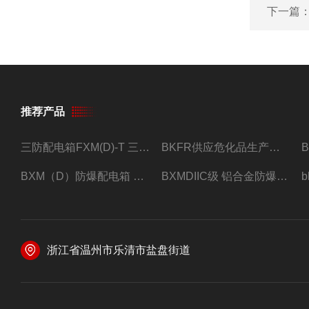
下一篇
推荐产品
三防配电箱FXM(D)-T 三防型黑色工程塑料
BKFR供应危化品生产车间1.5匹2匹3匹5匹防爆空调
BXM（D）防爆配电箱 防爆照明动力箱厂家 定做
BXMDIIC级 铝合金防爆照明动力配电箱 加工定做
浙江省温州市乐清市盐盘街道