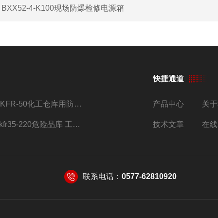
：
BXX52-4-K100现场防爆检修电源箱
快捷通道
BKFR-50化工仓库用防爆空调器 加工定制改装
产品中心
关于
bkfr35-220危险品库 工业1.5匹格力挂式防爆空调
技术文章
在线
联系电话：
0577-62810920