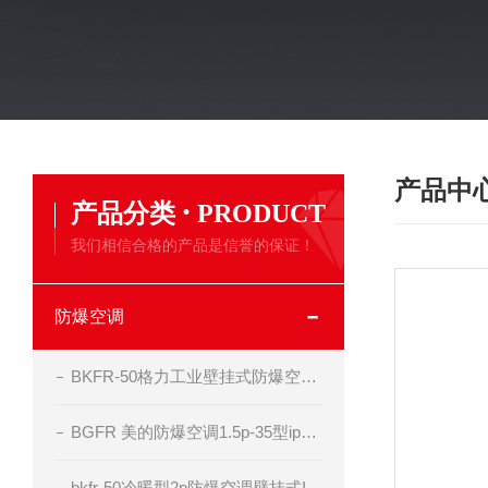
产品中
·
产品分类
PRODUCT
我们相信合格的产品是信誉的保证！
防爆空调
BKFR-50格力工业壁挂式防爆空调器
BGFR 美的防爆空调1.5p-35型ip54 bt4级
bkfr-50冷暖型2p防爆空调壁挂式II BT4