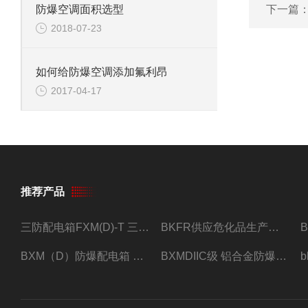
防爆空调面积选型
下一篇
2018-07-23
如何给防爆空调添加氟利昂
2017-04-17
推荐产品
三防配电箱FXM(D)-T 三防型黑色工程塑料
BKFR供应危化品生产车间1.5匹2匹3匹5匹防爆空调
BXM（D）防爆配电箱 防爆照明动力箱厂家 定做
BXMDIIC级 铝合金防爆照明动力配电箱 加工定做