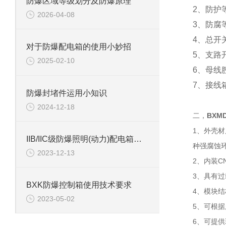
防爆区域等级划分及防爆原理
2、防护等
2026-04-08
3、防腐等
4、总开
对于防爆配电箱的使用小妙招
5、支路开
2025-02-10
6、母线
7、接线
防爆封堵件运用小知识
2024-12-18
二，
BXM
1、外壳
IIB/IIC级防爆照明(动力)配电箱等级选择
种强腐蚀
2023-12-13
2、内装C
3、具有
BXK防爆控制箱使用技术要求
4、模块
2023-05-02
5、可根
6、可提