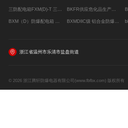
三防配电箱FXM(D)-T 三防型黑色工程塑料
BKFR供应危化品生产车间1.5匹2匹3匹5匹防爆空调
BXM（D）防爆配电箱 防爆照明动力箱厂家 定做
BXMDIIC级 铝合金防爆照明动力配电箱 加工定做
浙江省温州市乐清市盐盘街道
© 2026 浙江腾轩防爆电器有限公司(www.fbfbx.com) 版权所