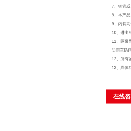
7、钢管
8、本产
9、内装
10、进
11、隔爆
防雨罩防
12、所有
13、具
在线咨