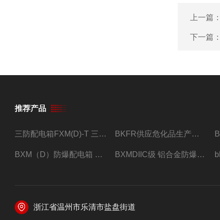
上一篇
下一篇
推荐产品
三防配电箱FXM(D)-T 三防型黑色工程塑料
BKFR供应危化品生产车间1.5匹2匹3匹5匹防爆空调
BXM（D）防爆配电箱 防爆照明动力箱厂家 定做
BXMDIIC级 铝合金防爆照明动力配电箱 加工定做
浙江省温州市乐清市盐盘街道