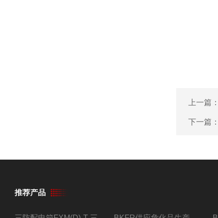
上一篇
下一篇
推荐产品
三防配电箱FXM(D)-T 三防型黑色工程塑料
BKFR供应危化品生产车间1.5匹2匹3匹5匹防爆空调