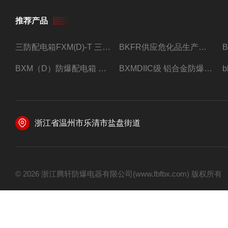
推荐产品
三防配电箱FXM(D)-T 三防型黑色工程塑料
BKFR供应危化品生产车间1.5匹2匹3匹5匹防爆空调
BXM（D）防爆配电箱 防爆照明动力箱厂家 定做
BXMDIIC级 铝合金防爆照明动力配电箱 加工定做
浙江省温州市乐清市盐盘街道
© 2026 浙江腾轩防爆电器有限公司(www.fbfbx.com) 版权所