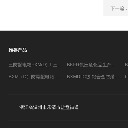
下一篇
推荐产品
三防配电箱FXM(D)-T 三防型黑色工程塑料
BKFR供应危化品生产车间1.5匹2匹3匹5匹防爆空调
BXM（D）防爆配电箱 防爆照明动力箱厂家 定做
BXMDIIC级 铝合金防爆照明动力配电箱 加工定做
浙江省温州市乐清市盐盘街道