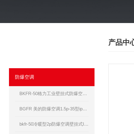
产品中
·
产品分类
PRODUCT
我们相信合格的产品是信誉的保证！
防爆空调
BKFR-50格力工业壁挂式防爆空调器
BGFR 美的防爆空调1.5p-35型ip54 bt4级
bkfr-50冷暖型2p防爆空调壁挂式II BT4