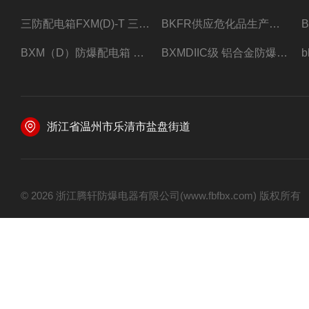
三防配电箱FXM(D)-T 三防型黑色工程塑料
BKFR供应危化品生产车间1.5匹2匹3匹5匹防爆空调
BXM（D）防爆配电箱 防爆照明动力箱厂家 定做
BXMDIIC级 铝合金防爆照明动力配电箱 加工定做
浙江省温州市乐清市盐盘街道
© 2026 浙江腾轩防爆电器有限公司(www.fbfbx.com) 版权所