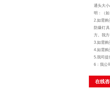
通头大小
明：（如
2.如需
防爆灯具
方。我方
3.如需
4.如需
5.我司
6：我公
在线咨