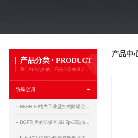
产品中
·
产品分类
PRODUCT
我们相信合格的产品是信誉的保证！
防爆空调
BKFR-50格力工业壁挂式防爆空调器
BGFR 美的防爆空调1.5p-35型ip54 bt4级
bkfr-50冷暖型2p防爆空调壁挂式II BT4