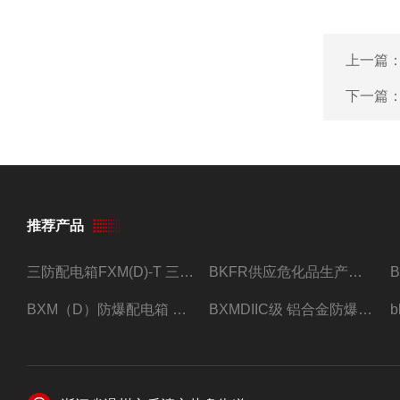
上一篇
下一篇
推荐产品
三防配电箱FXM(D)-T 三防型黑色工程塑料
BKFR供应危化品生产车间1.5匹2匹3匹5匹防爆空调
BXM（D）防爆配电箱 防爆照明动力箱厂家 定做
BXMDIIC级 铝合金防爆照明动力配电箱 加工定做