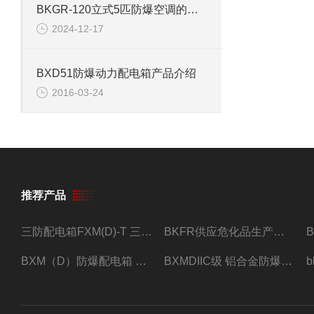
BKGR-120立式5匹防爆空调的安装和使用
2024-12-17
BXD51防爆动力配电箱产品介绍
2016-03-24
推荐产品
三防配电箱FXM(D)-T 三防型黑色工程塑料
BKFR供应危化品生产车间1.5匹2匹3匹5匹防爆空调
BXM（D）防爆配电箱 防爆照明动力箱厂家 定做
BXMDIIC级 铝合金防爆照明动力配电箱 加工定做