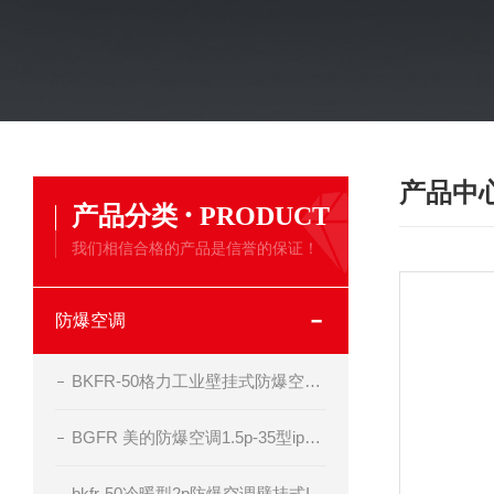
产品中
·
产品分类
PRODUCT
我们相信合格的产品是信誉的保证！
防爆空调
BKFR-50格力工业壁挂式防爆空调器
BGFR 美的防爆空调1.5p-35型ip54 bt4级
bkfr-50冷暖型2p防爆空调壁挂式II BT4