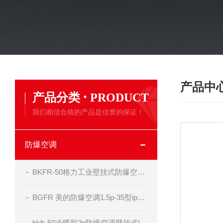
产品中
·
产品分类
PRODUCT
我们相信合格的产品是信誉的保证！
防爆空调
BKFR-50格力工业壁挂式防爆空调器
BGFR 美的防爆空调1.5p-35型ip54 bt4级
bkfr-50冷暖型2p防爆空调壁挂式II BT4