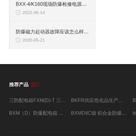
BXX-4/K160现场防爆检修电源插座箱 防爆动力检修箱
2022-06-14
防爆磁力起动器故障应该怎么样排查呢
2020-05-21
推荐产品
三防配电箱FXM(D)-T 三防型黑色工程塑料
BKFR供应危化品生产车间1.5匹2匹3匹5匹防爆空调
BXM（D）防爆配电箱 防爆照明动力箱厂家 定做
BXMDIIC级 铝合金防爆照明动力配电箱 加工定做