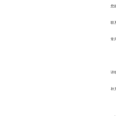
您
联
常
详
补