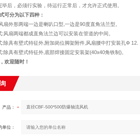
完毕后，必须行实验，待运行正常后，才允许正式使用。
式可分为以下四种：
:风扇外形两端一边是喇叭口型,一边是90度直角法兰型。
式:风扇两端都成直角法兰边可以安装在管道的中间。
式:除具有壁式特征外,附加岗位脚架附件,风扇腰中打安装孔Φ 12.
式:除具有壁式特征外,底部焊接固定安装架(40x40角铁制)。
，欢迎随时！
询
产品：
的单位：