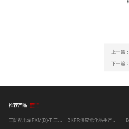
上一篇
下一篇
推荐产品
三防配电箱FXM(D)-T 三防型黑色工程塑料
BKFR供应危化品生产车间1.5匹2匹3匹5匹防爆空调