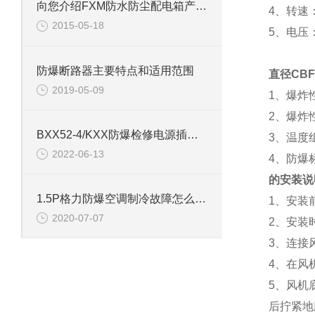
向您介绍FXM防水防尘配电箱产品特点
4、转速：
2015-05-18
5、电压：
防爆断路器主要特点和适用范围
直径CBF
2019-05-09
1、爆炸
2、爆炸
BXX52-4/KXX防爆检修电源插座箱 油库防爆检修箱
3、温度
2022-06-13
4、防爆标
的安装说
1.5P格力防爆空调制冷故障怎么办，别急我来教你
1、安装
2020-07-07
2、安装
3、连接
4、在风
5、风机
后拧紧地