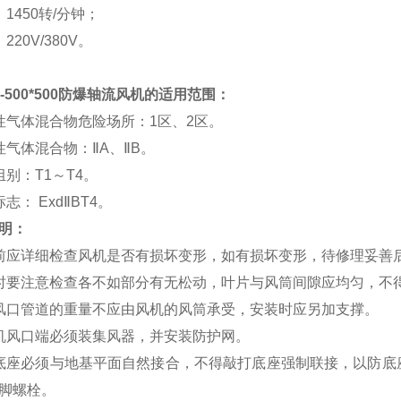
1450转/分钟；
220V/380V。
-500*500防爆轴流风机
的适用范围：
性气体混合物危险场所：1区、2区。
性气体混合物：ⅡA、ⅡB。
组别：T1～T4。
志： ExdⅡBT4。
明：
前应详细检查风机是否有损坏变形，如有损坏变形，待修理妥善
时要注意检查各不如部分有无松动，叶片与风筒间隙应均匀，不
风口管道的重量不应由风机的风筒承受，安装时应另加支撑。
机风口端必须装集风器，并安装防护网。
底座必须与地基平面自然接合，不得敲打底座强制联接，以防底
脚螺栓。