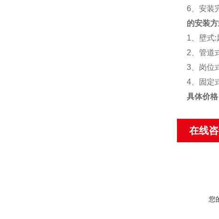
6、安装
的安装方
1、壁式
2、管道
3、岗位
4、固定
具体价格
在线咨
您