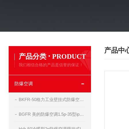
产品中
·
产品分类
PRODUCT
我们相信合格的产品是信誉的保证！
防爆空调
BKFR-50格力工业壁挂式防爆空调器
BGFR 美的防爆空调1.5p-35型ip54 bt4级
bkfr-50冷暖型2p防爆空调壁挂式II BT4