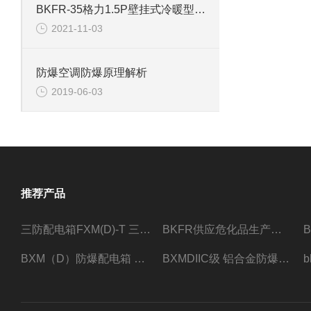
BKFR-35格力1.5P壁挂式冷暖型防爆空调器
2021-11-03
防爆空调防爆原理解析
2019-06-03
推荐产品
三防配电箱FXM(D)-T 三防型黑色工程塑料
BKFR供应危化品生产车间1.5匹2匹3匹5匹防爆空调
BXM（D）防爆配电箱 防爆照明动力箱厂家 定做
BXMDIIC级 铝合金防爆照明动力配电箱 加工定做