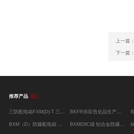
上一篇
下一篇
推荐产品
三防配电箱FXM(D)-T 三防型黑色工程塑料
BKFR供应危化品生产车间1.5匹2匹3匹5匹防爆空调
BXM（D）防爆配电箱 防爆照明动力箱厂家 定做
BXMDIIC级 铝合金防爆照明动力配电箱 加工定做