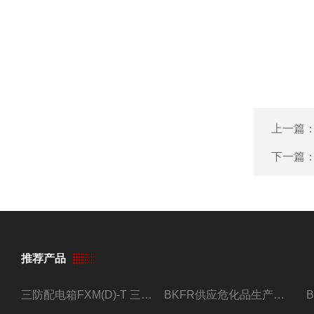
上一篇
下一篇
推荐产品
三防配电箱FXM(D)-T 三防型黑色工程塑料
BKFR供应危化品生产车间1.5匹2匹3匹5匹防爆空调