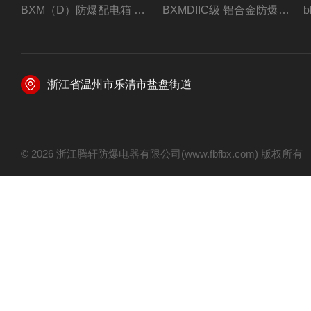
BXM（D）防爆配电箱 防爆照明动力箱厂家 定做
BXMDIIC级 铝合金防爆照明动力配电箱 加工定做
浙江省温州市乐清市盐盘街道
© 2026 浙江腾轩防爆电器有限公司(www.fbfbx.com) 版权所