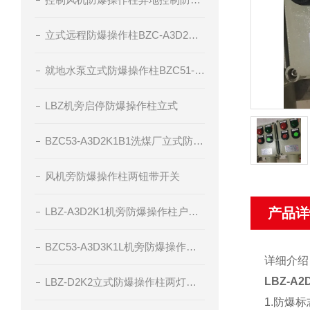
立式远程防爆操作柱BZC-A3D2K1L
就地水泵立式防爆操作柱BZC51-A2D2B1
LBZ机旁启停防爆操作柱立式
BZC53-A3D2K1B1洗煤厂立式防爆操作柱
风机旁防爆操作柱两钮带开关
LBZ-A3D2K1机旁防爆操作柱户外带防雨罩
产品详
BZC53-A3D3K1L机旁防爆操作柱IIB级IP65
详细介绍
LBZ-A
LBZ-D2K2立式防爆操作柱两灯两开关
1.防爆标志：