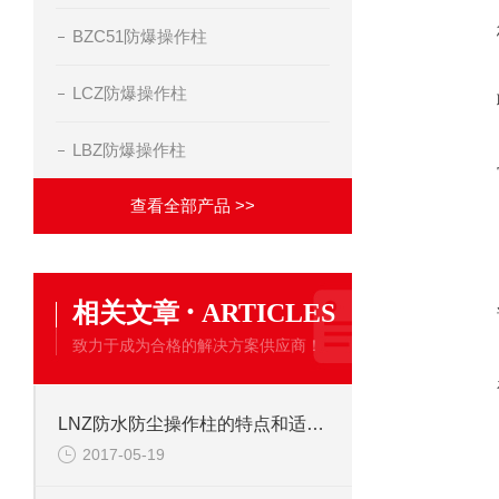
BZC51防爆操作柱
LCZ防爆操作柱
LBZ防爆操作柱
查看全部产品 >>
·
相关文章
ARTICLES
致力于成为合格的解决方案供应商！
LNZ防水防尘操作柱的特点和适用范围
2017-05-19