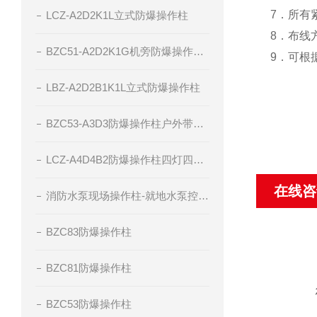
7．所有
LCZ-A2D2K1L立式防爆操作柱
8．布线
BZC51-A2D2K1G机旁防爆操作柱铝合金挂式
9．可根
LBZ-A2D2B1K1L立式防爆操作柱
BZC53-A3D3防爆操作柱户外带防雨罩
LCZ-A4D4B2防爆操作柱四灯四钮两表挂式IP65
在线咨
消防水泵现场操作柱-就地水泵控制按钮箱
BZC83防爆操作柱
BZC81防爆操作柱
BZC53防爆操作柱