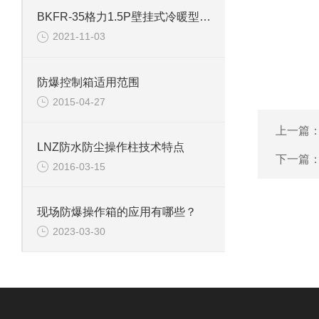
BKFR-35格力1.5P壁挂式冷暖型防爆空调器
2021-11-03
防爆控制箱适用范围
2015-04-27
上一篇
LNZ防水防尘操作柱技术特点
下一篇
2016-03-15
现场防爆操作箱的应用有哪些？
2023-03-30