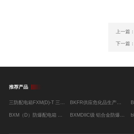
上一篇
下一篇
推荐产品
三防配电箱FXM(D)-T 三防型黑色工程塑料
BKFR供应危化品生产车间1.5匹2匹3匹5匹防爆空调
BXM（D）防爆配电箱 防爆照明动力箱厂家 定做
BXMDIIC级 铝合金防爆照明动力配电箱 加工定做