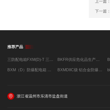
上一篇
下一篇
推荐产品
三防配电箱FXM(D)-T 三防型黑色工程塑料
BKFR供应危化品生产车间1.5匹2匹3匹5匹防爆空调
BXM（D）防爆配电箱 防爆照明动力箱厂家 定做
BXMDIIC级 铝合金防爆照明动力配电箱 加工定做
浙江省温州市乐清市盐盘街道